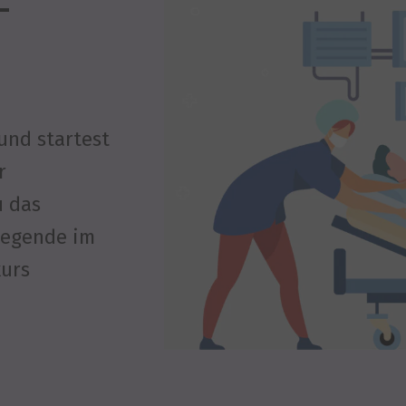
–
und startest
r
u das
flegende im
kurs