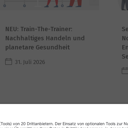
NEU: Train-The-Trainer:
S
Nachhaltiges Handeln und
N
planetare Gesundheit
En
S
31. Juli 2026
K Kliniken Berlin
DRK-Schwesternschaft Berlin
Impre