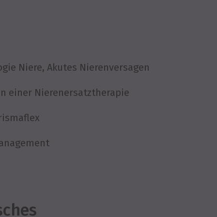
gie Niere, Akutes Nierenversagen
n einer Nierenersatztherapie
rismaflex
management
sches