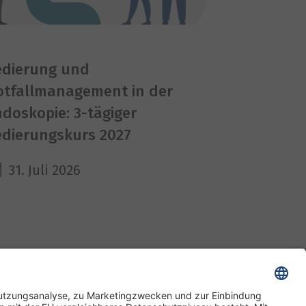
edierung und
otfallmanagement in der
doskopie: 3-tägiger
edierungskurs 2027
31. Juli 2026
ssum
Datenschutz
Cookies