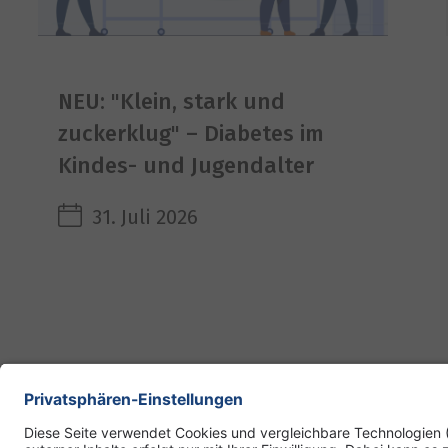
NEU: "Klein, stark und
zuckerklug" – Diabetes im
Kindes- und Jugendalter
31. Juli 2026
DR