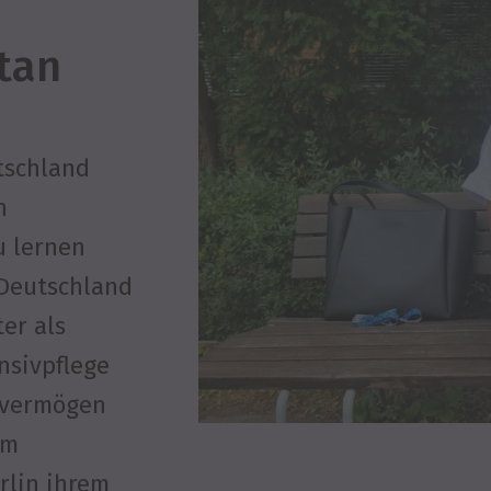
stan
tschland
n
u lernen
n Deutschland
ter als
nsivpflege
evermögen
im
rlin ihrem