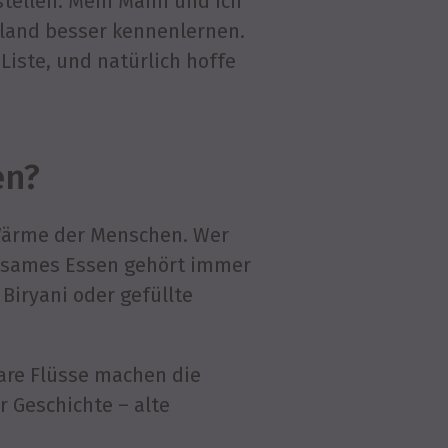
stellen. Mein Mann und ich
land besser kennenlernen.
iste, und natürlich hoffe
en?
 Wärme der Menschen. Wer
insames Essen gehört immer
 Biryani oder gefüllte
lare Flüsse machen die
r Geschichte – alte