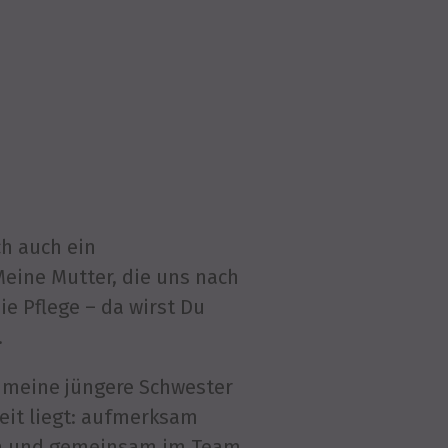
ch auch ein
 Meine Mutter, die uns nach
ie Pflege – da wirst Du
.
ch meine jüngere Schwester
eit liegt: aufmerksam
ben und gemeinsam im Team