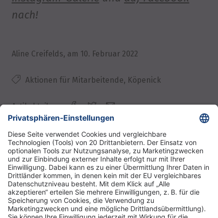
nach!
Aline Creifelds
, am
10. Februar 2022
Aktionen für Mitarbeitende, Köpenick
Artikel teilen:
DRK Kliniken Berlin