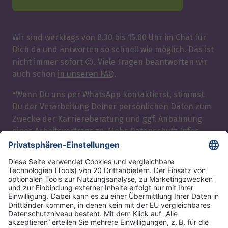
Wir sind werktags von 8.30 bis 15.00 Uhr im Chat für
Dich da und antworten so schnell wie möglich. Das ist
nicht immer sofort 😉. Viele Fragen beantworten wir
auch schon
in unseren FAQ
.
*Wenn Du uns per WhatsApp kontaktierst, stimmst
Du der Verarbeitung Deiner persönlichen Daten zum
Zwecke der Karriereberatung und ggf. Anbahnung
eines Arbeitsvertrags zu. Mehr
Datenschutz Infos
hier
.