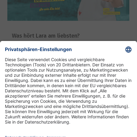
Was hört Lara am liebsten?
09. Juli 2026
DRK Kliniken Berlin
DRK-Schwesternschaft Berlin
Impressum