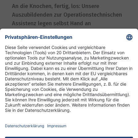
An die Knochen, fertig, los: Unsere
Auszubildenden zur Operationstechnischen
Assistenz legen selbst Hand an
08. Juli 2026
DRK Kliniken Berlin
DRK-Schwesternschaft Berlin
Impressum
Datenschutz
Cookies