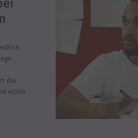
bei
in
iedlich
lege
zt die
ind echte