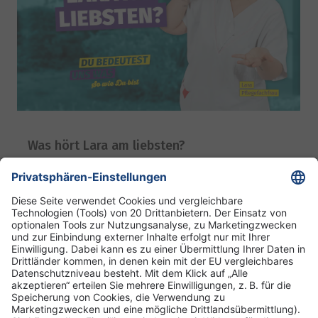
Was hört Lara am liebsten?
09. Juli 2026
DRK Kliniken Berlin